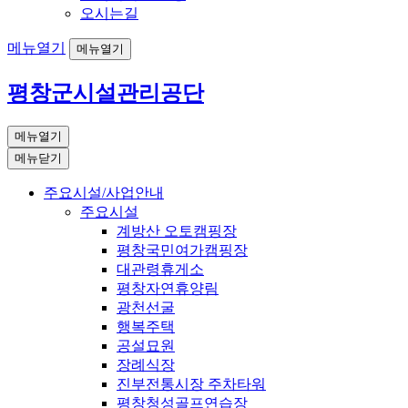
오시는길
메뉴열기
메뉴열기
평창군시설관리공단
메뉴열기
메뉴닫기
주요시설/사업안내
주요시설
계방산 오토캠핑장
평창국민여가캠핑장
대관령휴게소
평창자연휴양림
광천선굴
행복주택
공설묘원
장례식장
진부전통시장 주차타워
평창청성골프연습장