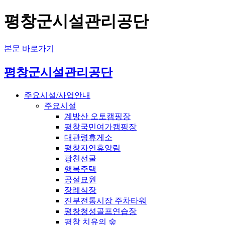
평창군시설관리공단
본문 바로가기
평창군시설관리공단
주요시설/사업안내
주요시설
계방산 오토캠핑장
평창국민여가캠핑장
대관령휴게소
평창자연휴양림
광천선굴
행복주택
공설묘원
장례식장
진부전통시장 주차타워
평창청성골프연습장
평창 치유의 숲