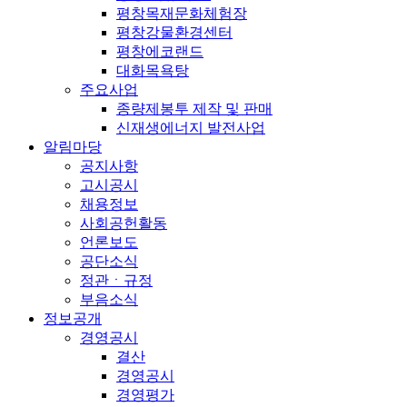
평창목재문화체험장
평창강물환경센터
평창에코랜드
대화목욕탕
주요사업
종량제봉투 제작 및 판매
신재생에너지 발전사업
알림마당
공지사항
고시공시
채용정보
사회공헌활동
언론보도
공단소식
정관ㆍ규정
부음소식
정보공개
경영공시
결산
경영공시
경영평가