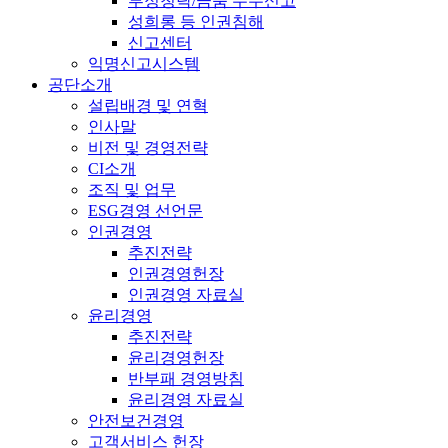
부정청탁/금품 수수신고
성희롱 등 인권침해
신고센터
익명신고시스템
공단소개
설립배경 및 연혁
인사말
비전 및 경영전략
CI소개
조직 및 업무
ESG경영 선언문
인권경영
추진전략
인권경영헌장
인권경영 자료실
윤리경영
추진전략
윤리경영헌장
반부패 경영방침
윤리경영 자료실
안전보건경영
고객서비스 헌장