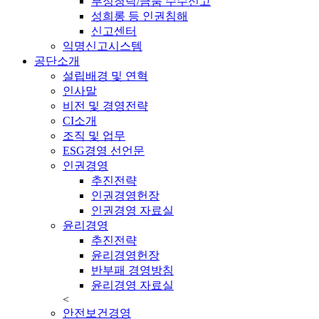
부정청탁/금품 수수신고
성희롱 등 인권침해
신고센터
익명신고시스템
공단소개
설립배경 및 연혁
인사말
비전 및 경영전략
CI소개
조직 및 업무
ESG경영 선언문
인권경영
추진전략
인권경영헌장
인권경영 자료실
윤리경영
추진전략
윤리경영헌장
반부패 경영방침
윤리경영 자료실
<
안전보건경영